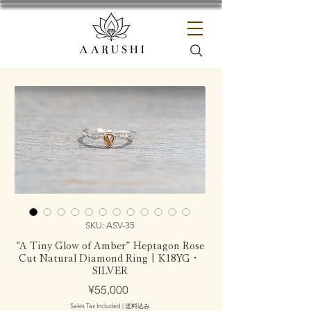
SKU: ASV-35
“A Tiny Glow of Amber” Heptagon Rose
Cut Natural Diamond Ring | K18YG・
SILVER
Price
¥55,000
Sales Tax Included
|
送料込み