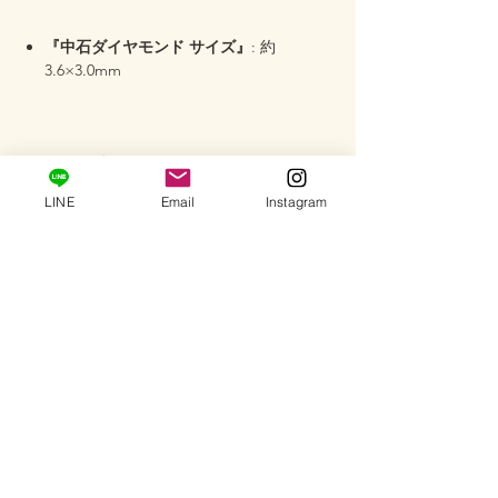
『中石ダイヤモンド サイズ』
: 約
3.6×3.0mm
『作品番号』
: ASV-35
LINE
Email
Instagram
─･･─･･─･･─･･─･･─･･─･･─･･─･･─
【サービス】
サイズ直し
：ぴったりの着け心地で長く
お楽しみいただけるよう、ご希望のサイ
ズへ調整可能です（有料）お気軽にメッ
セージにてお問合せ下さい♪