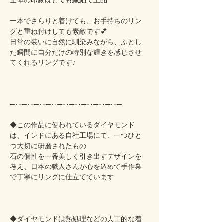
全体の印象はとても繊細で上品
一本でさらりと着けても、お手持ちのリン
グと重ね付けしても素敵です💕
日常の装いに自然に馴染みながら、ふとし
た瞬間に自分だけの特別な輝きを感じさせ
てくれるリングです♪
─･･─･･─･･─･･─･･─･･─･･─･･─･･─
◆この作品に使われているダイヤモンド
は、インドにある自社工場にて、一つひと
つ大切に研磨されたもの
石の個性を一番美しく引き出すデザインを
考え、日本の職人さんが心を込めて手作業
で丁寧にリングに仕立てています
◆ダイヤモンドは熱処理などの人工的な着