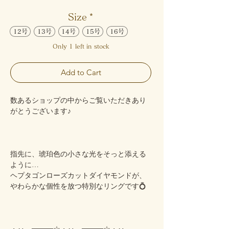
Size
*
12号
13号
14号
15号
16号
Only 1 left in stock
Add to Cart
数あるショップの中からご覧いただきあり
がとうございます♪
指先に、琥珀色の小さな光をそっと添える
ように…
ヘプタゴンローズカットダイヤモンドが、
やわらかな個性を放つ特別なリングです💍