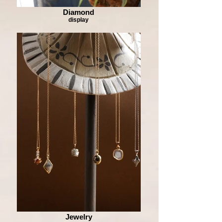
Diamond
display
Jewelry