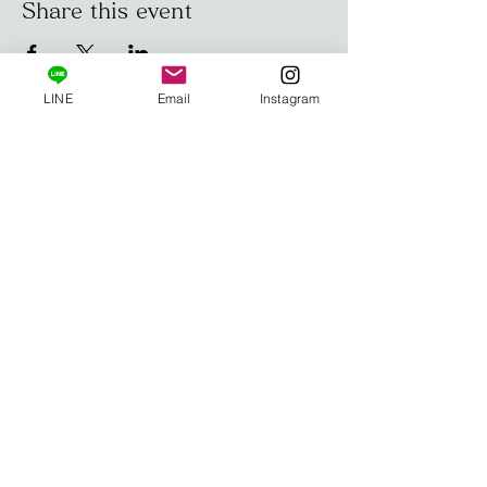
Share this event
LINE
Email
Instagram
Home
Privacy policy
Notation based on the Specified Commercial Transactions Law
Terms of use
© Copyright
© 2026 AARUSHI All Rights Reserved.