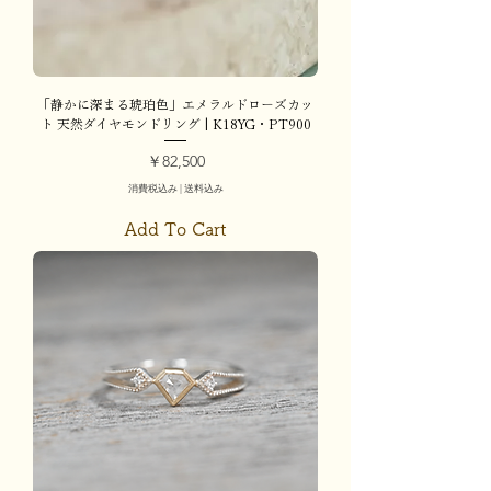
「静かに深まる琥珀色」エメラルドローズカッ
ト 天然ダイヤモンドリング | K18YG・PT900
価格
￥82,500
消費税込み
|
送料込み
Add To Cart