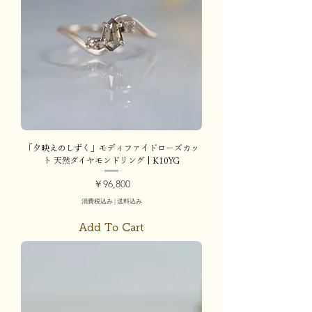
「夕映えのしずく」モディファイドローズカッ
ト 天然ダイヤモンドリング | K10YG
価格
￥96,800
消費税込み
|
送料込み
Add To Cart