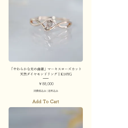
「やわらかな光の曲線」マーキスローズカット
天然ダイヤモンドリング | K10YG
価格
￥88,000
消費税込み
|
送料込み
Add To Cart