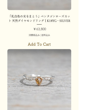
「乳白色の光をまとう」ペンタゴンローズカッ
ト 天然ダイヤモンドリング | K18YG・SILVER
価格
￥63,800
消費税込み
|
送料込み
Add To Cart