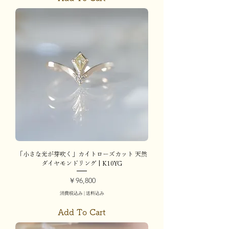
「小さな光が芽吹く」カイトローズカット 天然
ダイヤモンドリング | K10YG
価格
￥96,800
消費税込み
|
送料込み
Add To Cart