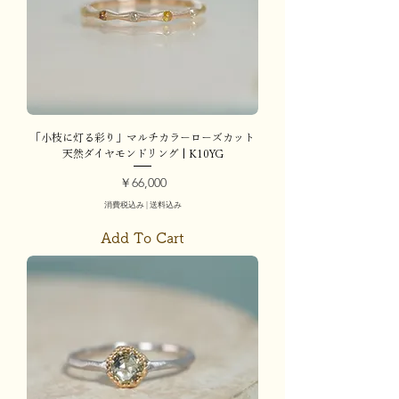
「小枝に灯る彩り」マルチカラーローズカット
天然ダイヤモンドリング | K10YG
価格
￥66,000
消費税込み
|
送料込み
Add To Cart