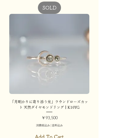
SOLD
「月明かりに寄り添う光」ラウンドローズカッ
ト 天然ダイヤモンドリング | K10YG
価格
￥93,500
消費税込み
|
送料込み
Add To Cart