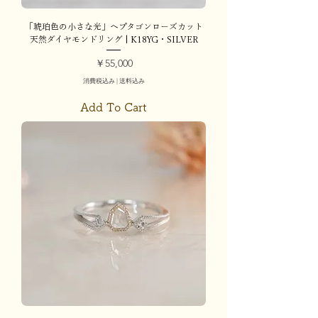
「琥珀色の小さな光」ヘプタゴンローズカット
天然ダイヤモンドリング | K18YG・SILVER
価格
￥55,000
消費税込み
|
送料込み
Add To Cart