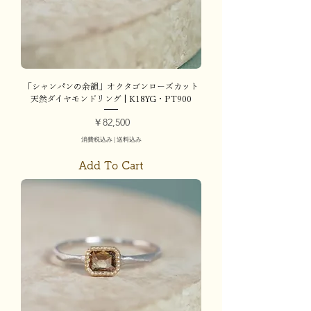
「シャンパンの余韻」オクタゴンローズカット
天然ダイヤモンドリング | K18YG・PT900
価格
￥82,500
消費税込み
|
送料込み
Add To Cart