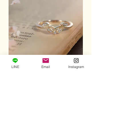
LINE
Email
Instagram
「光のリーフ」天然ダイヤモンドリング |
K10YG
価格
￥77,000
消費税込み
|
送料込み
Add To Cart