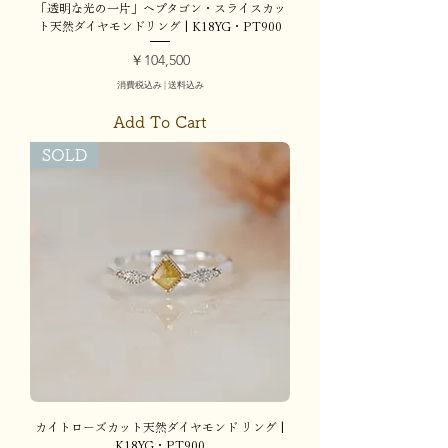
「透明な光の一片」ヘプタゴン・スライスカッ
ト天然ダイヤモンドリング | K18YG・PT900
価格
￥104,500
消費税込み
|
送料込み
Add To Cart
SOLD
カイトローズカット天然ダイヤモンド リング |
K18YG・PT900