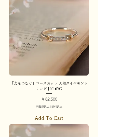
「光をつなぐ」ローズカット 天然ダイヤモンド
リング | K10YG
価格
￥82,500
消費税込み
|
送料込み
Add To Cart