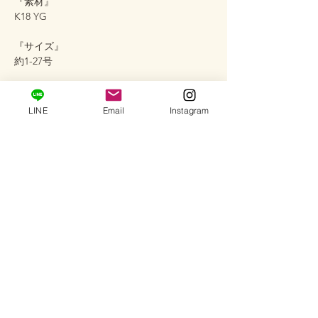
『素材』
K18 YG
『サイズ』
約1-27号
『ダイヤモンド 石目』
0.19ct
LINE
Email
Instagram
『ダイヤモンド サイズ』
約 3.8×3.0×1.8mm
作品番号＃ARI-31
配送情報
完成品に限り営業日2-3日以内に発送いたし
取扱状の注意
ます。
配送会社：ヤマト運輸（コンパクト便）
※ ダイヤモンドに細かな傷、欠けがあるか