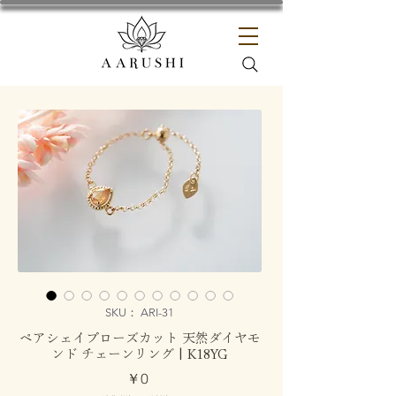
SKU： ARI-31
ペアシェイプローズカット 天然ダイヤモ
ンド チェーンリング | K18YG
価
￥0
格