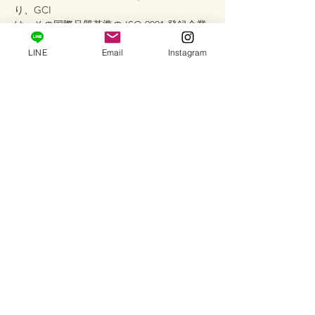
り、GCI
は、その国際品質基準の ISO 9001 登録企業
であり、AGL およびGIA カット グレーディ
LINE
Email
Instagram
ング基準の厳格な規制、および世界ダイヤ
モンド バース連合 (WFDB) の規則に従って
運営されています。
商品番号＃RF2419
配送情報
完成品に限り営業日2-3日以内に発送いたし
取扱状の注意
ます。
配送会社：ヤマト運輸（コンパクト便）
※ ダイヤモンドに細かな傷、欠けがあるか
返品・返金ポリシー
と思いますが、不良品では無く天然のまま
の状態ですのでご了承下さい。
返品・返金・交換について
※ 写真によるお色味の違いはあるかと思わ
商品がお手元に届きましたら、注文と違っ
れます為ご了承のほど宜しくお願いいたし
たものが送られていたり、商品が不足して
ます。