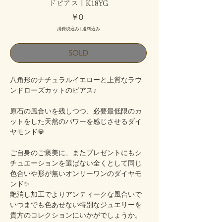
ドピアス | K18YG
価
￥0
格
消費税込み
|
送料込み
SOLD
八角形のナチュラルイエローと上質なラウ
ンドローズカットのピアス♪
原石の風合いを残しつつ、必要最低限のカ
ットをした天然のパワーを感じさせるダイ
ヤモンド💎
ご自身のご褒美に、またプレゼントにもシ
チュエーションを選ばない全くとして同じ
色合いや形が無いオンリーワンのダイヤモ
ンド✨
艶消し加工でよりアンティークな風合いで
いつまでも色あせない特別なジュエリーを
貴方のコレクションにいかがでしょうか。