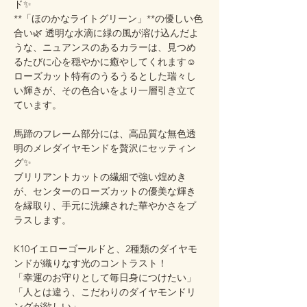
ド✨
**「ほのかなライトグリーン」**の優しい色
合い🌿 透明な水滴に緑の風が溶け込んだよ
うな、ニュアンスのあるカラーは、見つめ
るたびに心を穏やかに癒やしてくれます☺️
ローズカット特有のうるうるとした瑞々し
い輝きが、その色合いをより一層引き立て
ています。
馬蹄のフレーム部分には、高品質な無色透
明のメレダイヤモンドを贅沢にセッティン
グ✨
ブリリアントカットの繊細で強い煌めき
が、センターのローズカットの優美な輝き
を縁取り、手元に洗練された華やかさをプ
ラスします。
K10イエローゴールドと、2種類のダイヤモ
ンドが織りなす光のコントラスト！
「幸運のお守りとして毎日身につけたい」
「人とは違う、こだわりのダイヤモンドリ
ングが欲しい」