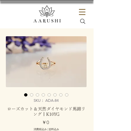
SKU： ADA-84
ローズカット＆天然ダイヤモンド馬蹄リ
ング | K10YG
価
￥0
格
消費税込み
|
送料込み