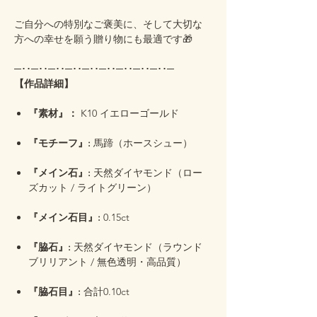
ご自分への特別なご褒美に、そして大切な
方への幸せを願う贈り物にも最適です🎁
─･･─･･─･･─･･─･･─･･─･･─･･─･･─
【作品詳細】
『素材』：
K10 イエローゴールド
『モチーフ』:
馬蹄（ホースシュー）
『メイン石』:
天然ダイヤモンド（ロー
ズカット / ライトグリーン）
『メイン石目』:
0.15ct
『脇石』:
天然ダイヤモンド（ラウンド
ブリリアント / 無色透明・高品質）
『脇石目』:
合計0.10ct