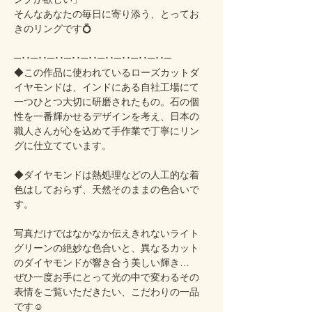
そんなあなたの毎日に寄り添う、とってお
きのリングです💍
─･･─･･─･･─･･─･･─･･─･･─･･─･･─
◆この作品に使われているローズカットダ
イヤモンドは、インドにある自社工場にて
一つひとつ大切に研磨されたもの。石の個
性を一番輝かせるデザインを考え、日本の
職人さんが心を込めて手作業で丁寧にリン
グに仕立てています。
◆ダイヤモンドは熱処理などの人工的な着
色はしておらず、天然そのままの色合いで
す。
写真だけではなかなか伝えきれないライト
グリーンの絶妙な色合いと、異なるカット
のダイヤモンドが響き合う美しい輝き…
ぜひ一度お手にとって光の中で変わるその
表情をご覧いただきたい、こだわりの一品
です☺️