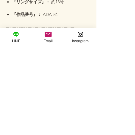
『リングサイズ』：
約13号
『作品番号』：
ADA-84
─･･─･･─･･─･･─･･─･･─･･─･･─･･─
【サービス】
LINE
Email
Instagram
サイズ直し
：ぴったりの着け心地で長く
お楽しみいただけるよう、ご希望のサイ
ズへ調整可能です（有料）お気軽にメッ
セージにてお問合せ下さい♪
オーダーメイド
：フルオーダー、セミオ
ーダー、リフォームなども承っておりま
す。お客様の「想い」を形にするお手伝
いをいたします。
サロンご試着
：プライベートサロンで
は、実際にこの輝きがお肌にどう映る
か、お手に取ってご覧いただけます（要
予約）どうぞお気軽にお越しください。