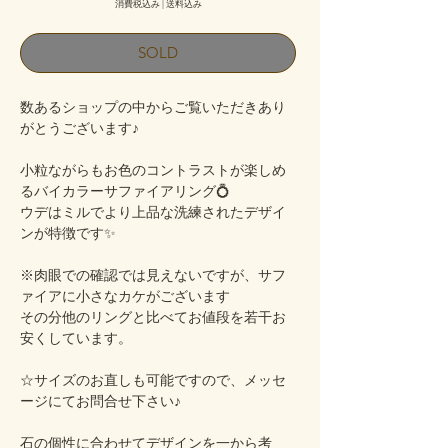
消費税込み
|
送料込み
SOLD
数あるショップの中からご覧いただきあり
がとうございます♪
小粒ながらもお色のコントラストが楽しめ
るバイカラーサファイアリング💍
ウデはミルでより上品な洗練されたデザイ
ンが特徴です✨
※肉眼での確認では見えないですが、サフ
ァイアに小さなカケがございます
その分他のリングと比べてお値段を若干お
安くしています。
☆サイズのお直しも可能ですので、メッセ
ージにてお問合せ下さい♪
石の個性に合わせてデザインを一から考