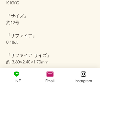
K10YG
『サイズ』
約12号
『サファイア』
0.18ct
『サファイア サイズ』
約 3.60×2.40×1.70mm
LINE
Email
Instagram
作品番号＃COL-1-2
配送情報
完成品に限り営業日2-3日以内に発送いたし
取扱状の注意
ます。
配送会社：ヤマト運輸（コンパクト便）
※ ダイヤモンドに細かな傷、欠けがあるか
返品・返金ポリシー
と思いますが、不良品では無く天然のまま