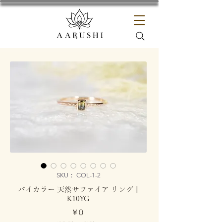
SKU： COL-1-2
バイカラー 天然サファイア リング |
K10YG
価
￥0
格