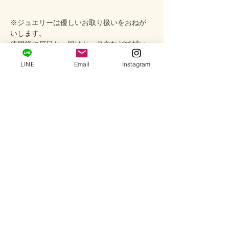
※ジュエリーは優しいお取り扱いをおねが
いします。
使用後や何日か一回はセーヌ布などで拭い
てあげるとゴールドの艶が出て綺麗になり
LINE
Email
Instagram
ます。
初期不良に関しては返品交換を承ります
が、使用中の破損や怪我などには責任を負
いかねますので予めご了承ください。
商品番号＃CH-55
配送情報
完成品に限り営業日2-3日以内に発送いたし
取扱状の注意
ます。
配送会社：ヤマト運輸（コンパクト便）
※ ダイヤモンドに細かな傷、欠けがあるか
返品・返金ポリシー
と思いますが、不良品では無く天然のまま
の状態ですのでご了承下さい。