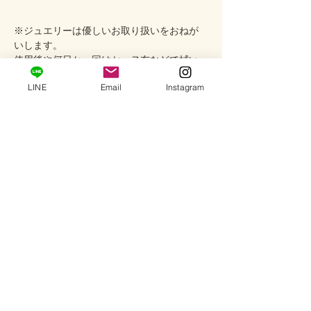
※ジュエリーは優しいお取り扱いをおねが
いします。
使用後や何日か一回はセーヌ布などで拭い
てあげるとゴールドの艶が出て綺麗になり
LINE
Email
Instagram
ます。
初期不良に関しては返品交換を承ります
が、使用中の破損や怪我などには責任を負
いかねますので予めご了承ください。
商品番号＃CH-50
配送情報
完成品に限り営業日2-3日以内に発送いたし
取扱状の注意
ます。
配送会社：ヤマト運輸（コンパクト便）
※ ダイヤモンドに細かな傷、欠けがあるか
返品・返金ポリシー
と思いますが、不良品では無く天然のまま
の状態ですのでご了承下さい。