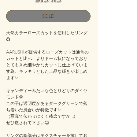
消費税込み
|
送料込み
SOLD
天然カラーローズカットを使用したリング
💍
AARUSHIが提供するローズカットは通常の
カットと比べ、よりドーム状になっており
とてもきめ細やかなカットに仕上げていま
す為、キラキラとした上品な輝きが楽しめ
ます✨
キャンディーみたいな色とりどりのダイヤ
モンド💎
この子は透明度があるダークグリーンで落
ち着いた風合いが特徴です✨
（写真で伝わりにくく残念ですが...)
ぜひ癒されて下さい😊
リングの腕部分はテクスチャーを施してお