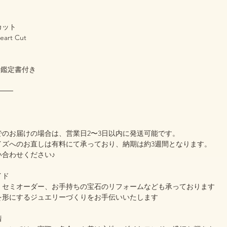
カット
rt Cut
ド鑑定書付き
───
でのお届けの場合は、営業日2〜3日以内に発送可能です。
イズへのお直しは有料にて承っており、納期は約3週間となります。
い合わせください♪
イド
、セミオーダー、お手持ちの宝石のリフォームなども承っております
を形にするジュエリーづくりをお手伝いいたします
着