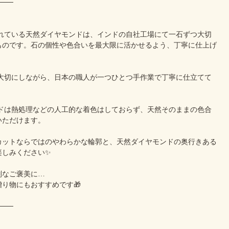
───
われている天然ダイヤモンドは、インドの自社工場にて一石ずつ大切
ものです。石の個性や色合いを最大限に活かせるよう、丁寧に仕上げ
を大切にしながら、日本の職人が一つひとつ手作業で丁寧に仕立てて
ンドは熱処理などの人工的な着色はしておらず、天然そのままの色合
いただけます。
カットならではのやわらかな輪郭と、天然ダイヤモンドの奥行きある
楽しみください✨
別なご褒美に…
り物にもおすすめです🎁
───