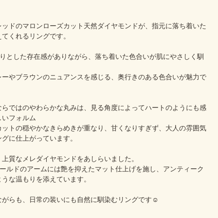
レッドのマロンローズカット天然ダイヤモンドが、指元に落ち着いた
えてくれるリングです。
しっかりとした存在感がありながら、落ち着いた色合いが肌にやさしく馴
レーやブラウンのニュアンスを感じる、奥行きのある色合いが魅力で
ならではのやわらかな丸みは、見る角度によってハートのようにも感
しいフォルム
カットの穏やかなきらめきが重なり、甘くなりすぎず、大人の雰囲気
ングに仕上がっています。
、上質なメレダイヤモンドをあしらいました。
ーゴールドのアームには艶を抑えたマット仕上げを施し、アンティーク
ような温もりを添えています。
ながらも、日常の装いにも自然に馴染むリングです☺️