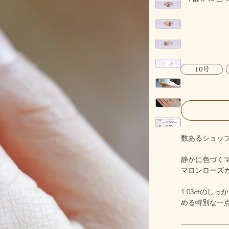
10号
数あるショッ
静かに色づく
マロンローズ
1.03ctの
める特別な一
─────────