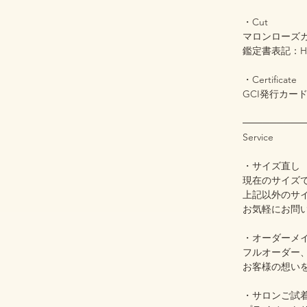
・Cut
マロンローズ
鑑定書表記：Hea
・Certificate
GCI発行カー
─────────
Service
・サイズ直し
現在のサイズ
上記以外のサ
お気軽にお問
・オーダーメ
フルオーダー
お客様の想い
・サロンご試