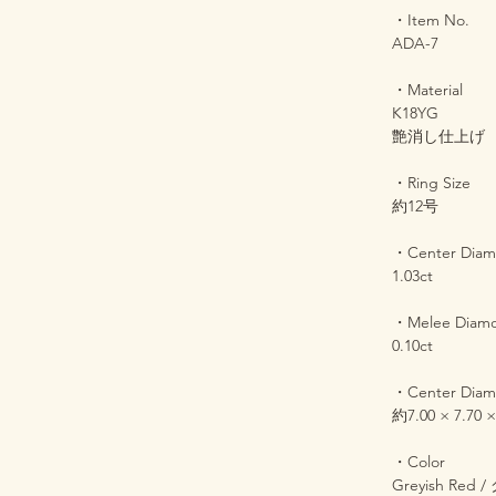
・Item No.
ADA-7
・Material
K18YG
艶消し仕上げ
・Ring Size
約12号
・Center Dia
1.03ct
・Melee Diam
0.10ct
・Center Diam
約7.00 × 7.70 
・Color
Greyish Re