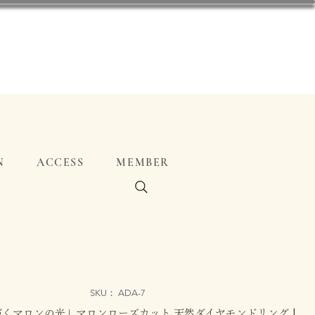
N
ACCESS
MEMBER
SKU： ADA-7
くマロンの光」マロンローズカット 天然ダイヤモンドリング |