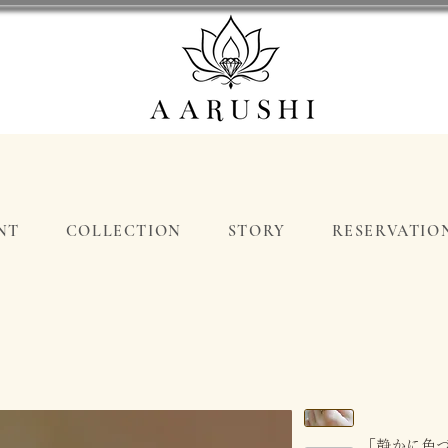
NT
COLLECTION
STORY
RESERVATIO
「静かに色づ