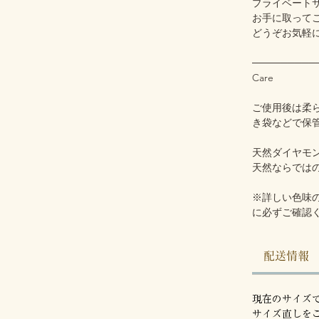
プライベート
お手に取って
どうぞお気軽
─────────
Care
ご使用後は柔
き袋などで保
天然ダイヤモ
天然ならでは
※詳しい色味
に必ずご確認
配送情報
現在のサイズ
サイズ直しを