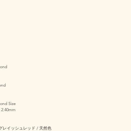
mond
ond
ond Size
× 2.40mm
d / グレイッシュレッド / 天然色