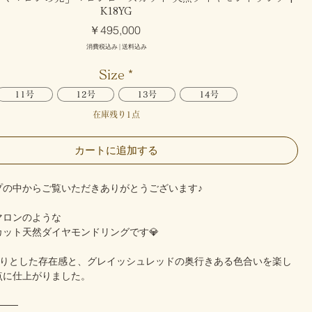
K18YG
価
￥495,000
格
消費税込み
|
送料込み
Size
*
11号
12号
13号
14号
在庫残り1点
カートに追加する
プの中からご覧いただきありがとうございます♪
マロンのような
カット天然ダイヤモンドリングです💎
しっかりとした存在感と、グレイッシュレッドの奥行きある色合いを楽し
点に仕上がりました。
───