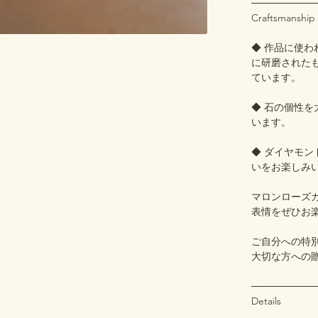
─────────
Craftsmanship
◆ 作品に使
に研磨された
ています。
◆ 石の個性
います。
◆ ダイヤモ
いをお楽しみ
マロンローズ
表情をぜひお
ご自分への特
大切な方への贈
─────────
Details