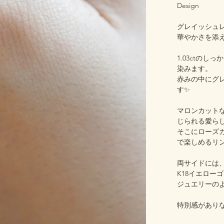
Design
グレイッシュ
華やかさを添
1.03ctの
染みます。
赤みの中にグ
す✨
マロンカット
じられる愛ら
そこにローズ
で楽しめるリ
両サイドには
K18イエロ
ジュエリーの
特別感があり