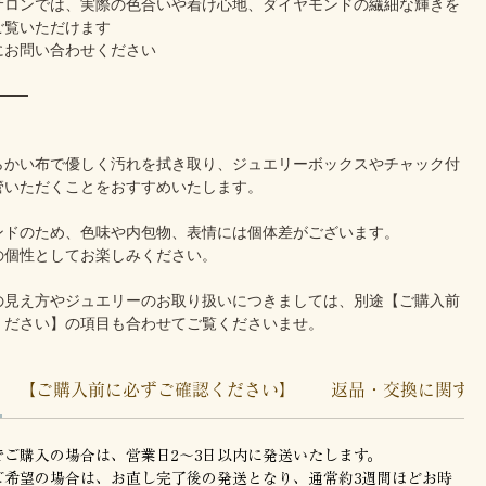
サロンでは、実際の色合いや着け心地、ダイヤモンドの繊細な輝きを
ご覧いただけます
にお問い合わせください
───
らかい布で優しく汚れを拭き取り、ジュエリーボックスやチャック付
管いただくことをおすすめいたします。
ンドのため、色味や内包物、表情には個体差がございます。
の個性としてお楽しみください。
の見え方やジュエリーのお取り扱いにつきましては、別途【ご購入前
ください】の項目も合わせてご覧くださいませ。
【ご購入前に必ずご確認ください】
返品・交換に関す
でご購入の場合は、営業日2〜3日以内に発送いたします。
ご希望の場合は、お直し完了後の発送となり、通常約3週間ほどお時