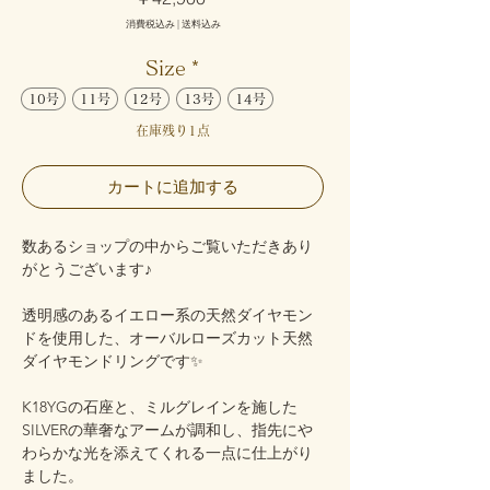
格
消費税込み
|
送料込み
Size
*
10号
11号
12号
13号
14号
在庫残り1点
カートに追加する
数あるショップの中からご覧いただきあり
がとうございます♪
透明感のあるイエロー系の天然ダイヤモン
ドを使用した、オーバルローズカット天然
ダイヤモンドリングです✨
K18YGの石座と、ミルグレインを施した
SILVERの華奢なアームが調和し、指先にや
わらかな光を添えてくれる一点に仕上がり
ました。