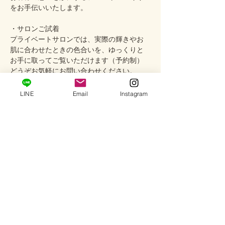
をお手伝いいたします。
・サロンご試着
プライベートサロンでは、実際の輝きやお
肌に合わせたときの色合いを、ゆっくりと
お手に取ってご覧いただけます（予約制）
どうぞお気軽にお問い合わせください。
────────────
LINE
Email
Instagram
Care
ご使用後は柔らかい布で優しく汚れを拭き
取り、ジュエリーボックスやチャック付き
袋など、なるべく空気に触れにくい場所で
保管してください。
シルバー部分はメッキ加工をしていないた
め、空気や汗、皮脂などにより、少しずつ
色味が変化する場合がございます。
その変化もシルバーならではの風合いとし
てお楽しみいただけます。