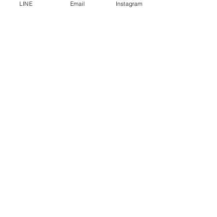
LINE
Email
Instagram
チェーンリングは繊細なお作りです。
サイズ調整の際は、チェーン部分をまっす
ぐに保ち、石座とスライドボールをしっか
り持ちながら、ゆっくり優しくスライドさ
せてください。
チェーンがねじれた状態で無理に動かした
り、強く引っ張ったりすると、チェーン切
れやスライドボールの破損、緩みの原因と
なる場合がございます。
K10ホワイトゴールドはメッキ加工を施して
いないため、空気や皮脂、汗などに触れる
ことで少しずつ色合いが変化する場合がご
ざいます。
金属本来の自然な風合いとしてお楽しみく
ださい。
ご使用後は柔らかい布で優しく汚れを拭き