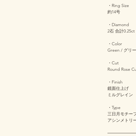
・Ring Size
約14号
・Diamond
2石 合計0.25ct
・Color
Green / グ
・Cut
Round Ros
・Finish
鏡面仕上げ
ミルグレイン
・Type
三日月モチー
アシンメトリ
─────────