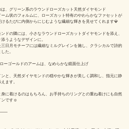
のは、グリーン系のラウンドローズカット天然ダイヤモンド
ドーム状のフォルムに、ローズカット特有のやわらかなファセットが
受けるたびに内側からにじむような繊細な輝きを見せてくれます💎
モンドの隣には、小さなラウンドローズカットダイヤモンドを添え、
り添うようなデザインに。
た三日月モチーフには繊細なミルグレインを施し、クラシカルで詩的
ました。
エローゴールドのアームは、なめらかな鏡面仕上げ
インと、天然ダイヤモンドの穏やかな輝きが美しく調和し、指元に静
添えます。
と身に着けるのはもちろん、お手持ちのリングとの重ね着けにも自然
ンです☺️
───