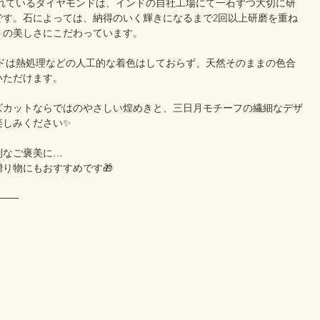
われているダイヤモンドは、インドの自社工場にて一石ずつ大切に研
です。石によっては、納得のいく輝きになるまで2回以上研磨を重ね
トの美しさにこだわっています。
ンドは熱処理などの人工的な着色はしておらず、天然そのままの色合
いただけます。
ズカットならではのやさしい煌めきと、三日月モチーフの繊細なデザ
楽しみください✨
別なご褒美に…
り物にもおすすめです🎁
───