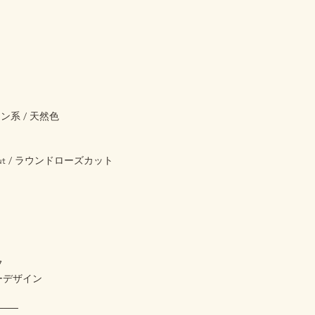
リーン系 / 天然色
e Cut / ラウンドローズカット
フ
ーデザイン
───