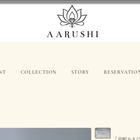
NT
COLLECTION
STORY
RESERVATIO
「月明かりに