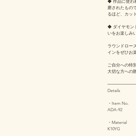
◆ 作品に使
磨されたもの
るほど、カッ
◆ ダイヤモ
いをお楽しみ
ラウンドロー
インをぜひお
ご自分への特
大切な方への贈
─────────
Details
・Item No.
ADA-92
・Material
K10YG