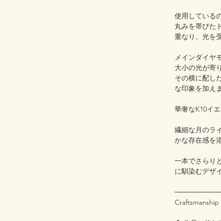
使用している
丸みを帯びた
重なり、光を
メインダイヤ
大小の光が寄
その横に配し
な印象を加え
華奢なK10イ
繊細な月のラ
かな存在感を
一本でさらり
に馴染むデザイ
─────────
Craftsmanship