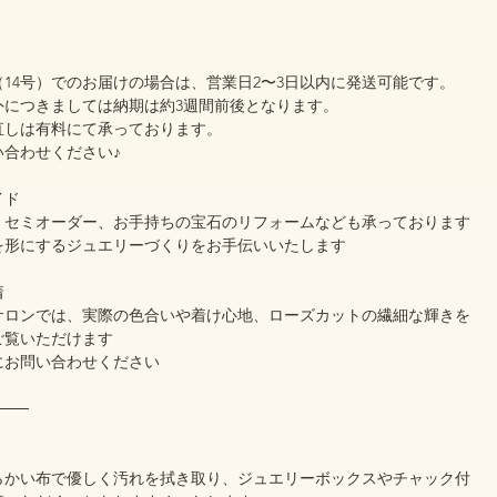
14号）でのお届けの場合は、営業日2〜3日以内に発送可能です。
外につきましては納期は約3週間前後となります。
直しは有料にて承っております。
い合わせください♪
イド
、セミオーダー、お手持ちの宝石のリフォームなども承っております
を形にするジュエリーづくりをお手伝いいたします
着
サロンでは、実際の色合いや着け心地、ローズカットの繊細な輝きを
ご覧いただけます
にお問い合わせください
───
らかい布で優しく汚れを拭き取り、ジュエリーボックスやチャック付