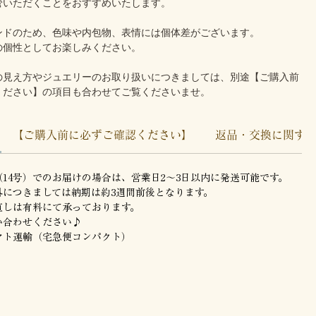
管いただくことをおすすめいたします。
ンドのため、色味や内包物、表情には個体差がございます。
の個性としてお楽しみください。
の見え方やジュエリーのお取り扱いにつきましては、別途【ご購入前
ください】の項目も合わせてご覧くださいませ。
【ご購入前に必ずご確認ください】
返品・交換に関す
14号）でのお届けの場合は、営業日2〜3日以内に発送可能です。
外につきましては納期は約3週間前後となります。
直しは有料にて承っております。
い合わせください♪
マト運輸（宅急便コンパクト）