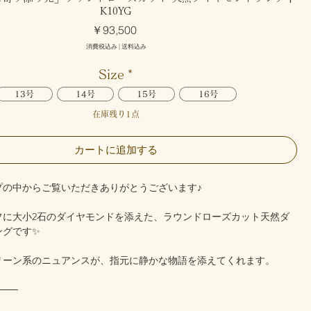
K10YG
価
￥93,500
格
消費税込み
|
送料込み
Size
*
13号
14号
15号
16号
在庫残り1点
カートに追加する
プの中からご覧いただきありがとうございます♪
フに大小2石のダイヤモンドを添えた、ラウンドローズカット天然ダ
ングです✨
リーン系のニュアンスが、指元に静かな物語を添えてくれます。
───