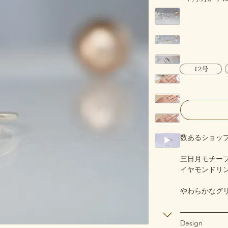
12号
数あるショッ
三日月モチー
イヤモンドリ
やわらかなグ
─────────
Design