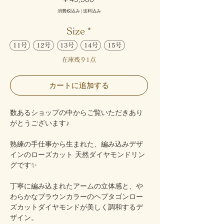
格
消費税込み
|
送料込み
Size
*
11号
12号
13号
14号
15号
在庫残り1点
カートに追加する
数あるショップの中からご覧いただきあり
がとうございます♪
熟練の手仕事から生まれた、編み込みデザ
インのローズカット 天然ダイヤモンドリン
グです✨
丁寧に編み込まれたアームの立体感と、や
わらかなブラウンカラーのヘプタゴンロー
ズカットダイヤモンドが美しく調和するデ
ザイン。