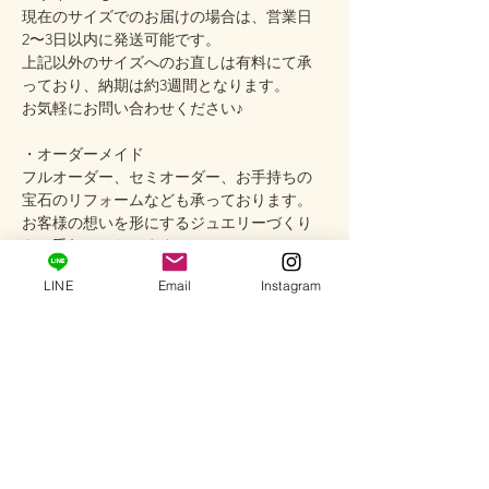
現在のサイズでのお届けの場合は、営業日
2〜3日以内に発送可能です。
上記以外のサイズへのお直しは有料にて承
っており、納期は約3週間となります。
お気軽にお問い合わせください♪
・オーダーメイド
フルオーダー、セミオーダー、お手持ちの
宝石のリフォームなども承っております。
お客様の想いを形にするジュエリーづくり
をお手伝いいたします。
LINE
Email
Instagram
・サロンご試着
プライベートサロンでは、実際の輝きやお
肌に合わせたときの色合いを、ゆっくりと
お手に取ってご覧いただけます（予約制）
どうぞお気軽にお問い合わせください。
────────────
Care