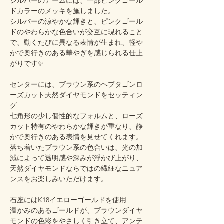
シルバーのアームには、一部ピンクゴール
ドカラーのメッキを施しました。
シルバーの涼やかな輝きと、ピンクゴール
ドのやわらかな色合いが交互に現れること
で、動くたびに異なる表情が生まれ、軽や
かで奥行きのある華やぎを感じられる仕上
がりです✨
センターには、ブラウン系のヘプタゴンロ
ーズカット天然ダイヤモンドをセッティン
グ
七角形の少し個性的なフォルムと、ローズ
カット特有のやわらかな輝きが重なり、静
かで奥行きのある表情を見せてくれます。
落ち着いたブラウン系の色合いは、光の加
減によって透明感や深みが浮かび上がり、
天然ダイヤモンドならではの繊細なニュア
ンスをお楽しみいただけます。
石座にはK18イエローゴールドを使用
温かみのあるゴールドが、ブラウンダイヤ
モンドの色彩をやさしく引き立て、アンテ