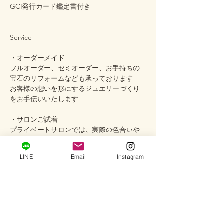
GCI発行カード鑑定書付き
────────────
Service
・オーダーメイド
フルオーダー、セミオーダー、お手持ちの
宝石のリフォームなども承っております
お客様の想いを形にするジュエリーづくり
をお手伝いいたします
・サロンご試着
プライベートサロンでは、実際の色合いや
胸元での印象、ダイヤモンドの繊細な輝き
をお手に取ってご覧いただけます
LINE
Email
Instagram
どうぞお気軽にお問い合わせください
────────────
Care
ご使用後は柔らかい布で優しく汚れを拭き