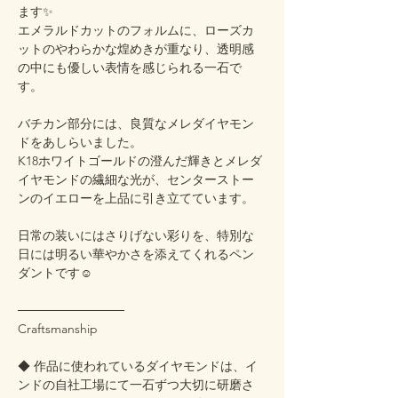
ます✨
エメラルドカットのフォルムに、ローズカ
ットのやわらかな煌めきが重なり、透明感
の中にも優しい表情を感じられる一石で
す。
バチカン部分には、良質なメレダイヤモン
ドをあしらいました。
K18ホワイトゴールドの澄んだ輝きとメレダ
イヤモンドの繊細な光が、センターストー
ンのイエローを上品に引き立てています。
日常の装いにはさりげない彩りを、特別な
日には明るい華やかさを添えてくれるペン
ダントです☺️
────────────
Craftsmanship
◆ 作品に使われているダイヤモンドは、イ
ンドの自社工場にて一石ずつ大切に研磨さ