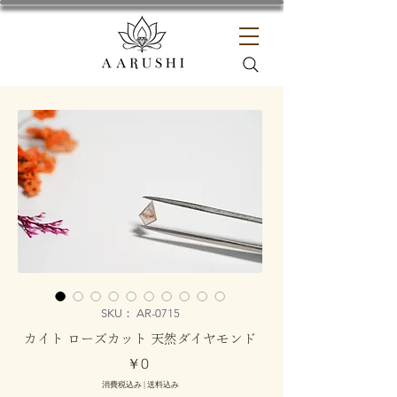
SKU： AR-0715
カイト ローズカット 天然ダイヤモンド
価
￥0
格
消費税込み
|
送料込み