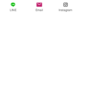
何日か一回はセーヌ布などで拭いてあげる
と艶が出て綺麗になります。
LINE
Email
Instagram
※使用中の破損や怪我などには責任を負い
かねますので予めご了承ください。
※ ダイヤモンドに細かな傷、欠けがあるか
と思いますが、不良品では無く天然のまま
の風合いを残した状態ですのでご了承下さ
い。
※ 現物の色に近い撮影を心掛けております
が、光の当たり方などで色が違って見える
ことがあります事をご了承下さい。
商品番号＃AR-0715
配送情報
完成品に限り営業日2-3日以内に発送いたし
取扱状の注意
ます。