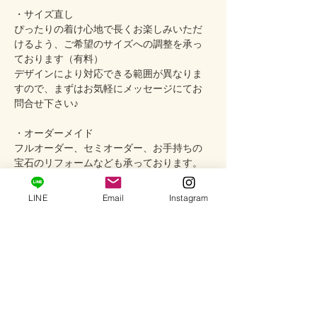
・サイズ直し
ぴったりの着け心地で長くお楽しみいただ
けるよう、ご希望のサイズへの調整を承っ
ております（有料）
デザインにより対応できる範囲が異なりま
すので、まずはお気軽にメッセージにてお
問合せ下さい♪
・オーダーメイド
フルオーダー、セミオーダー、お手持ちの
宝石のリフォームなども承っております。
お客様の想いを形にするジュエリーづくり
をお手伝いいたします。
LINE
Email
Instagram
・サロンご試着
プライベートサロンでは、実際の輝きやお
肌に合わせたときの色合い、繊細なデザイ
ンの印象をゆっくりとお手に取ってご覧い
ただけます（予約制）
どうぞお気軽にお問い合わせください。