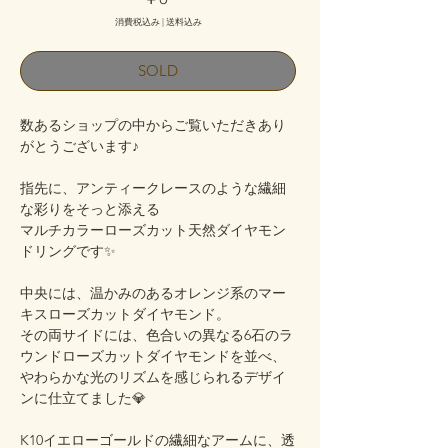
格
消費税込み
|
送料込み
SOLD
数あるショップの中からご覧いただきあり
がとうございます♪
指先に、アンティークレースのような繊細
な彩りをそっと添える
マルチカラーローズカット天然ダイヤモン
ドリングです✨
中央には、温かみのあるオレンジ系のマー
キスローズカットダイヤモンド。
その両サイドには、色合いの異なる6石のラ
ウンドローズカットダイヤモンドを並べ、
やわらかな光のリズムを感じられるデザイ
ンに仕立てました💎
K10イエローゴールドの繊細なアームに、透