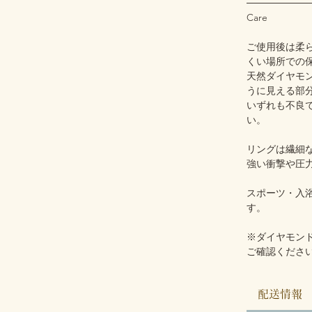
─────────
Care
ご使用後は柔
くい場所での
天然ダイヤモ
うに見える部
いずれも不良
い。
リングは繊細
強い衝撃や圧
スポーツ・入
す。
※ダイヤモン
ご確認くださ
配送情報