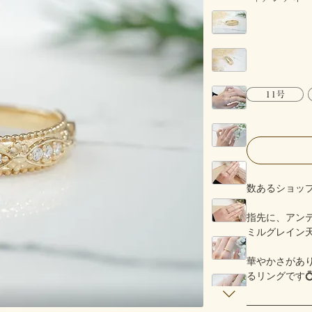
11号
数あるショッ
指先に、アン
ミルグレイン
華やかさがあ
るリングです
─────────