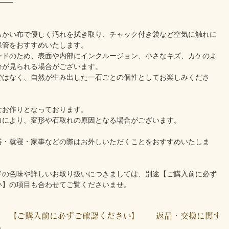
───
らかい布で優しく汚れを拭き取り、チャック付き袋など空気に触れに
保管をおすすめいたします。
ンドのため、表面や内部にインクルージョン、小さなキズ、カケのよ
分が見られる場合がございます。
ではなく、自然が生み出した一石ごとの個性としてお楽しみくださ
なお作りとなっております。
力により、変形や石取れの原因となる場合がございます。
浴・就寝・家事などの際はお外しいただくことをおすすめいたしま
ドの色味や詳しいお取り扱いにつきましては、別途【ご購入前に必ず
い】の項目も合わせてご覧くださいませ。
【ご購入前に必ずご確認ください】
返品・交換に関す