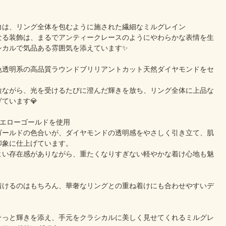
力は、リング全体を包むように施された繊細なミルグレイン
なる装飾は、まるでアンティークレースのようにやわらかな表情を生
シカルで気品ある雰囲気を添えています✨
色透明系の高品質ラウンドブリリアントカット天然ダイヤモンドをセ
粒ながら、光を受けるたびに澄んだ輝きを放ち、リング全体に上品な
ています💎
イエローゴールドを使用
ゴールドの色合いが、ダイヤモンドの透明感をやさしく引き立て、肌
印象に仕上げています。
よい存在感がありながら、重たくなりすぎない軽やかな着け心地も魅
着けるのはもちろん、華奢なリングとの重ね着けにも合わせやすいデ
そっと輝きを添え、手元をクラシカルに美しく見せてくれるミルグレ