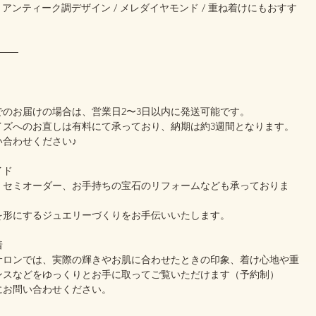
/ アンティーク調デザイン / メレダイヤモンド / 重ね着けにもおすす
───
でのお届けの場合は、営業日2〜3日以内に発送可能です。
イズへのお直しは有料にて承っており、納期は約3週間となります。
い合わせください♪
イド
、セミオーダー、お手持ちの宝石のリフォームなども承っておりま
を形にするジュエリーづくりをお手伝いいたします。
着
サロンでは、実際の輝きやお肌に合わせたときの印象、着け心地や重
ンスなどをゆっくりとお手に取ってご覧いただけます（予約制）
にお問い合わせください。