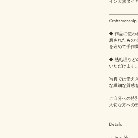
イン天然ダイヤ
─────────
Craftsmanship
◆ 作品に使
磨されたもの
を込めて手作
◆ 熱処理な
いただけます
写真では伝え
な繊細な質感
ご自分への特
大切な方への
─────────
Details
・Item No.