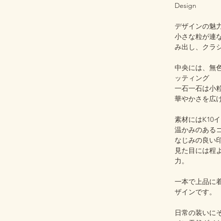
Design
デザインの魅
小さな粒が連
み出し、クラ
中央には、無
ッティング
一石一石は小
華やかさを広げ
素材にはK10
温かみのある
なじみの良い
見た目には程
力。
一本で上品に
ザインです。
日常の装いに