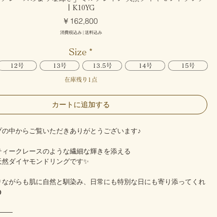
| K10YG
価
￥162,800
格
消費税込み
|
送料込み
Size
*
12号
13号
13.5号
14号
15号
在庫残り1点
カートに追加する
プの中からご覧いただきありがとうございます♪
ティークレースのような繊細な輝きを添える
天然ダイヤモンドリングです✨
りながらも肌に自然と馴染み、日常にも特別な日にも寄り添ってくれ

───