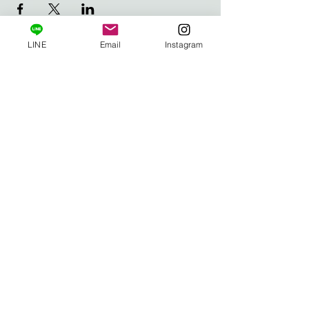
LINE
Email
Instagram
HOME
Privacy Policy
特定商取引法に基づく表記
利用規約
© AARUSHI
© 2026 AARUSHI All Rights Reserved.