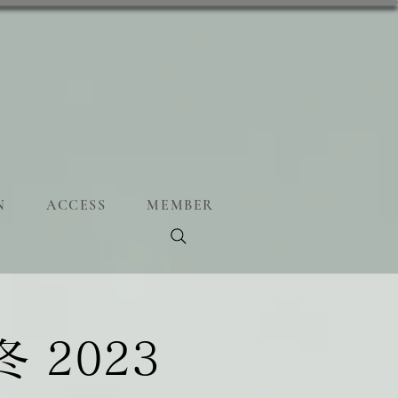
N
ACCESS
MEMBER
 冬 2023