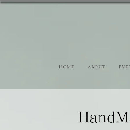
HOME
ABOUT
EVE
HandMa