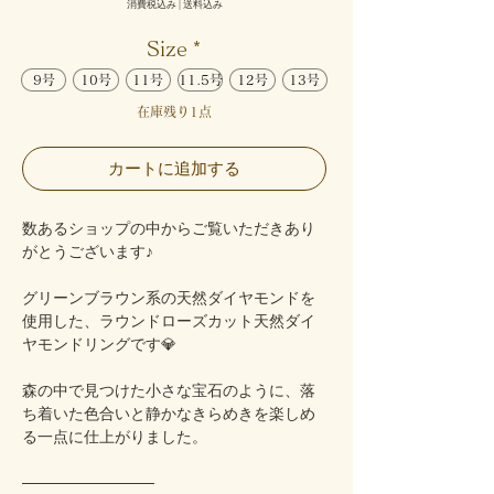
消費税込み
|
送料込み
Size
*
9号
10号
11号
11.5号
12号
13号
在庫残り1点
カートに追加する
数あるショップの中からご覧いただきあり
がとうございます♪
グリーンブラウン系の天然ダイヤモンドを
使用した、ラウンドローズカット天然ダイ
ヤモンドリングです💎
森の中で見つけた小さな宝石のように、落
ち着いた色合いと静かなきらめきを楽しめ
る一点に仕上がりました。
────────────