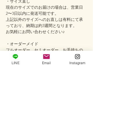
・サイズ直し
現在のサイズでのお届けの場合は、営業日
2〜3日以内に発送可能です。
上記以外のサイズへのお直しは有料にて承
っており、納期は約3週間となります。
お気軽にお問い合わせください♪
・オーダーメイド
フルオーダー、セミオーダー、お手持ちの
宝石のリフォームなども承っております
お客様の想いを形にするジュエリーづくり
LINE
Email
Instagram
をお手伝いいたします
・サロンご試着
プライベートサロンでは、実際の色合いや
着け心地、ローズカットの繊細な輝きをお
手に取ってご覧いただけます
どうぞお気軽にお問い合わせください
────────────
Care