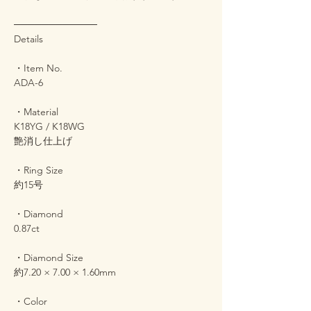
────────────
Details
・Item No.
ADA-6
・Material
K18YG / K18WG
艶消し仕上げ
・Ring Size
約15号
・Diamond
0.87ct
・Diamond Size
約7.20 × 7.00 × 1.60mm
・Color