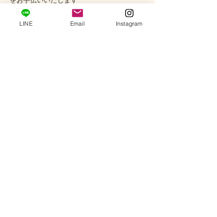
をお手伝いいたします
・サロンご試着
LINE
Email
Instagram
プライベートサロンでは、実際の色合いや
着け心地、ダイヤモンドの繊細な輝きをお
手に取ってご覧いただけます
どうぞお気軽にお問い合わせください
────────────
Care
ご使用後は柔らかい布で優しく汚れを拭き
取り、ジュエリーボックスやチャック付き
袋などで保管いただくことをおすすめいた
します。
天然ダイヤモンドのため、色味や内包物、
表情には個体差がございます。
天然ならではの個性としてお楽しみくださ
い。
※詳しい色味の見え方やジュエリーのお取