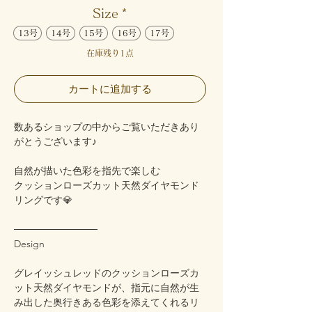
Size
*
13号
14号
15号
16号
17号
在庫残り1点
カートに追加する
数あるショップの中からご覧いただきあり
がとうございます♪
自然が描いた色彩を指先で楽しむ
クッションローズカット天然ダイヤモンド
リングです💎
────────────
Design
グレイッシュレッドのクッションローズカ
ット天然ダイヤモンドが、指元に自然が生
み出した奥行きある色彩を添えてくれるリ