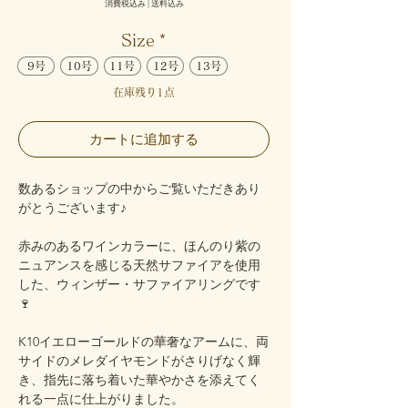
消費税込み
|
送料込み
Size
*
9号
10号
11号
12号
13号
在庫残り1点
カートに追加する
数あるショップの中からご覧いただきあり
がとうございます♪
赤みのあるワインカラーに、ほんのり紫の
ニュアンスを感じる天然サファイアを使用
した、ウィンザー・サファイアリングです
🍷
K10イエローゴールドの華奢なアームに、両
サイドのメレダイヤモンドがさりげなく輝
き、指先に落ち着いた華やかさを添えてく
れる一点に仕上がりました。